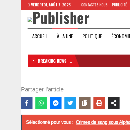
VENDREDI, AOÛT 7, 2026
CONTACTEZ-NOUS
PUBLICITÉ
ACCUEIL
À LA UNE
POLITIQUE
ÉCONOMI
BREAKING NEWS
Partager l'article
Sélectionné pour vous :
Crimes de sang sous Alpha 