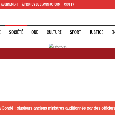
ABONNEMENT
À PROPOS DE SIAMINFOS.COM
CAVI TV
E
SOCIÉTÉ
ODD
CULTURE
SPORT
JUSTICE
E
Condé : plusieurs anciens ministres auditionnés par des officier