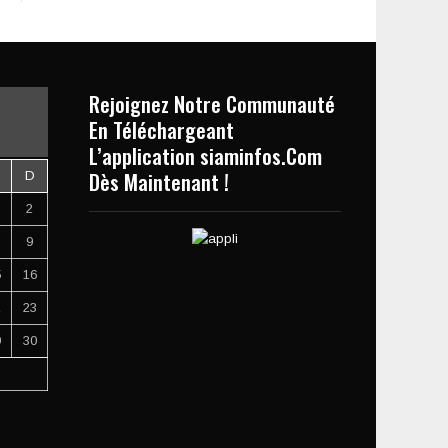
Rejoignez Notre Communauté
En Téléchargeant
L’application siaminfos.Com
Dès Maintenant !
D
2
9
5
16
2
23
9
30