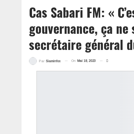
Cas Sabari FM: « C’e
gouvernance, ça ne s
secrétaire général d
On
Mai 18, 2023
Par
Siaminfos