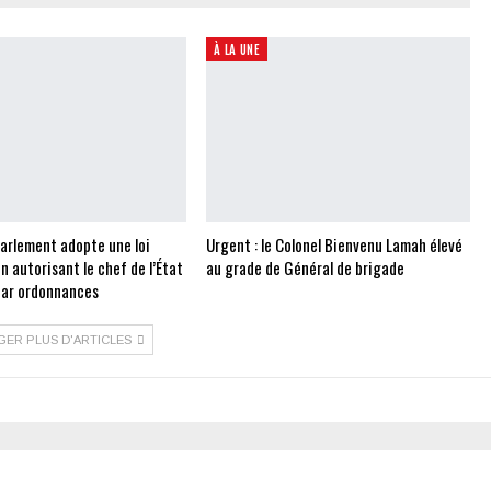
À LA UNE
Parlement adopte une loi
Urgent : le Colonel Bienvenu Lamah élevé
on autorisant le chef de l’État
au grade de Général de brigade
 par ordonnances
GER PLUS D'ARTICLES