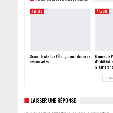
À LA UNE
À LA UNE
Grèce : le chef de l’État guinéen donne de
Guinée : le 
ses nouvelles
d’habilitati
à légiférer
CHAR
LAISSER UNE RÉPONSE