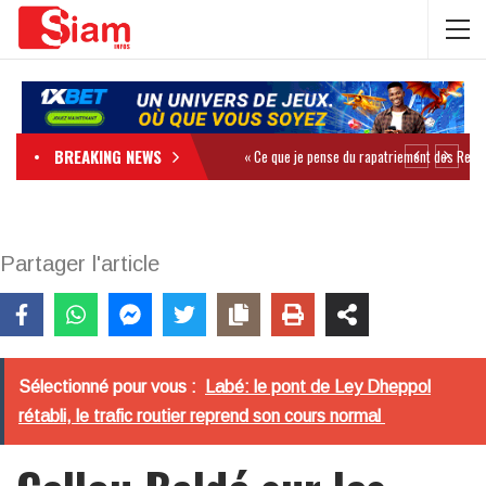
BREAKING NEWS
Partager l'article
Sélectionné pour vous :
Labé: le pont de Ley Dheppol
rétabli, le trafic routier reprend son cours normal