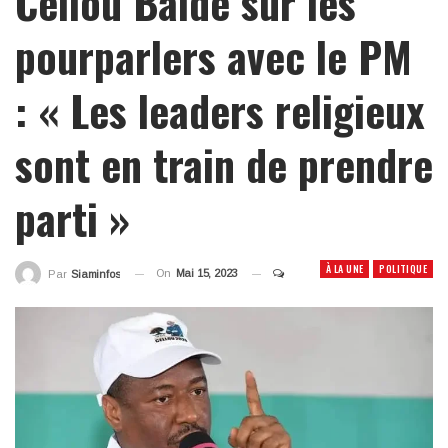
Cellou Baldé sur les
pourparlers avec le PM
: « Les leaders religieux
sont en train de prendre
parti »
À LA UNE
POLITIQUE
On
Mai 15, 2023
Par
Siaminfos