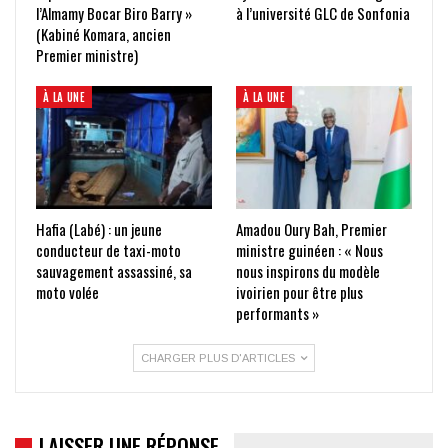
l’Almamy Bocar Biro Barry »
à l’université GLC de Sonfonia
(Kabiné Komara, ancien
Premier ministre)
À LA UNE
À LA UNE
Hafia (Labé) : un jeune
Amadou Oury Bah, Premier
conducteur de taxi-moto
ministre guinéen : « Nous
sauvagement assassiné, sa
nous inspirons du modèle
moto volée
ivoirien pour être plus
performants »
CHARGER PLUS D'ARTICLES
LAISSER UNE RÉPONSE