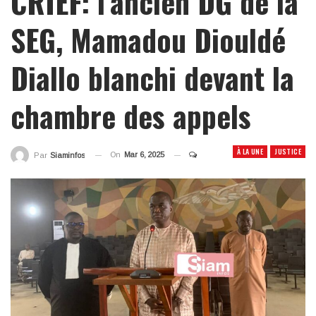
CRIEF: l’ancien DG de la
SEG, Mamadou Diouldé
Diallo blanchi devant la
chambre des appels
À LA UNE
JUSTICE
On
Mar 6, 2025
Par
Siaminfos