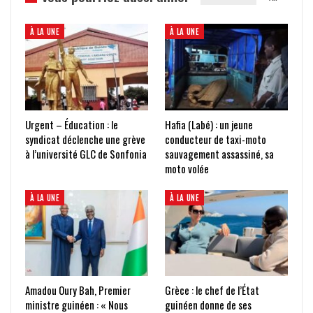
À LA UNE
À LA UNE
Urgent – Éducation : le
Hafia (Labé) : un jeune
syndicat déclenche une grève
conducteur de taxi-moto
à l’université GLC de Sonfonia
sauvagement assassiné, sa
moto volée
À LA UNE
À LA UNE
Amadou Oury Bah, Premier
Grèce : le chef de l’État
ministre guinéen : « Nous
guinéen donne de ses