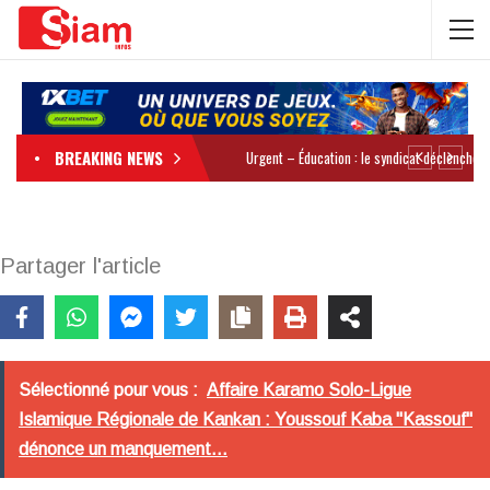
BREAKING NEWS
Partager l'article
Sélectionné pour vous :
Affaire Karamo Solo-Ligue
Islamique Régionale de Kankan : Youssouf Kaba "Kassouf"
dénonce un manquement...