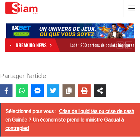
BREAKING NEWS
Partager l'article
Sélectionné pour vous :
Crise de liquidités ou crise de cash
en Guinée ? Un économiste prend le ministre Gaoual à
contrepied