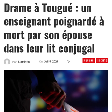
Drame à Tougué : un
enseignant poignardé à
mort par son épouse
dans leur lit conjugal
À LA UNE
SOCIÉTÉ
On
Juil 8, 2026
Par
Siaminfos