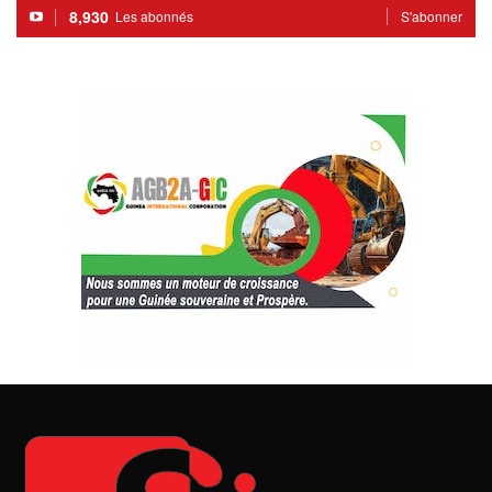
8,930
Les abonnés
S'abonner