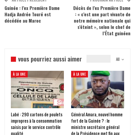
Guinée : l’ex Première Dame
Décès de l’ex Première Dame
Hadja Andrée Touré est
: « c’est une part vivante de
décédée au Maroc
notre mémoire nationale qui
s’éteint », selon le chef de
l’État guinéen
vous pourriez aussi aimer
All
À LA UNE
À LA UNE
Labé : 290 cartons de poulets
Général Amara, nouvel homme
impropres à la consommation
fort de la Guinée ? : le
saisis par le service contrôle
ministre secrétaire général
qualité
de la Présidence met fin aux