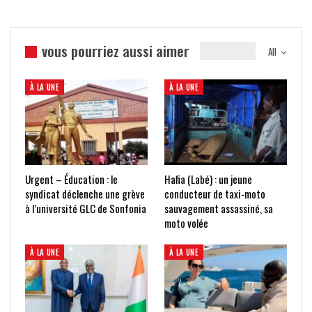
vous pourriez aussi aimer
All
À LA UNE
À LA UNE
Urgent – Éducation : le
Hafia (Labé) : un jeune
syndicat déclenche une grève
conducteur de taxi-moto
à l’université GLC de Sonfonia
sauvagement assassiné, sa
moto volée
À LA UNE
À LA UNE