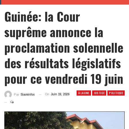
Guinée: la Cour
suprême annonce la
proclamation solennelle
des résultats législatifs
pour ce vendredi 19 juin
À LA UNE
JUSTICE
POLITIQUE
On
Juin 19, 2026
Par
Siaminfos