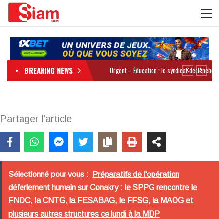
BREAKING NEWS
Partager l'article
Sélectionné pour vous :
Préparatifs de l'opération
déferlement humain sur Conakry : le SPPG rencontre le
FNDC, la CNTG, la FESABAG, le FFSG, la MAOG et
plusieurs autres structures ce lundi à la MDP