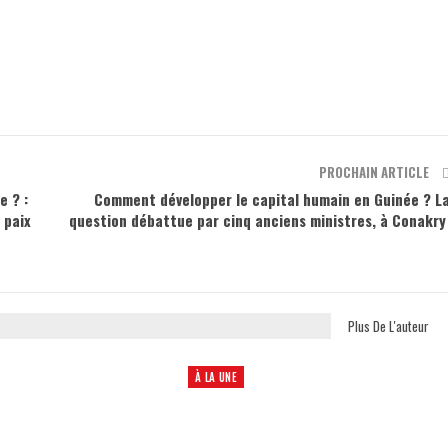
PROCHAIN ARTICLE
e ? :
Comment développer le capital humain en Guinée ? L
 paix
question débattue par cinq anciens ministres, à Conakr
Plus De L'auteur
À LA UNE