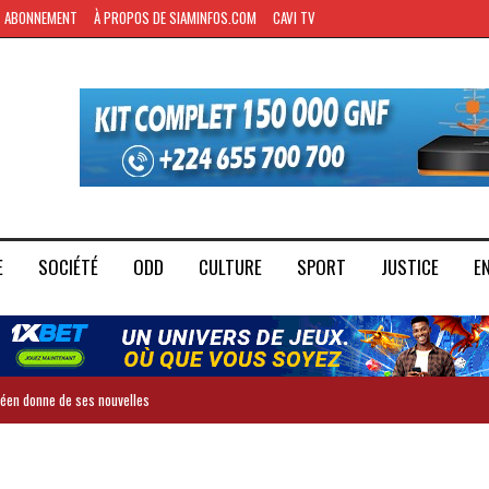
ABONNEMENT
À PROPOS DE SIAMINFOS.COM
CAVI TV
E
SOCIÉTÉ
ODD
CULTURE
SPORT
JUSTICE
E
inéen donne de ses nouvelles