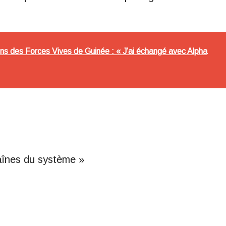
ons des Forces Vives de Guinée : « J’ai échangé avec Alpha
aînes du système »