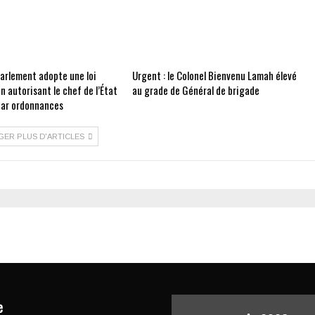
Parlement adopte une loi
Urgent : le Colonel Bienvenu Lamah élevé
on autorisant le chef de l’État
au grade de Général de brigade
 par ordonnances
GER PLUS D'ARTICLES
e