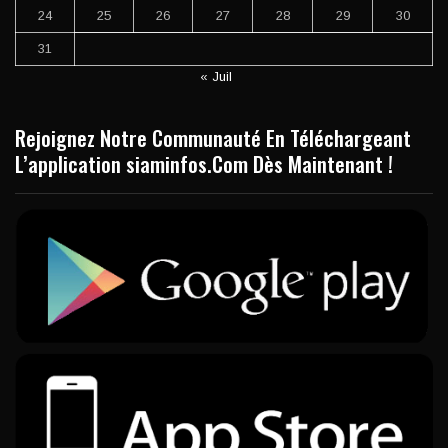
24
25
26
27
28
29
30
31
« Juil
Rejoignez Notre Communauté En Téléchargeant
L’application siaminfos.Com Dès Maintenant !