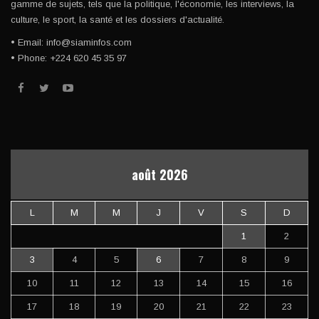
gamme de sujets, tels que la politique, l'économie, les interviews, la
culture, le sport, la santé et les dossiers d'actualité.
• Email: info@siaminfos.com
• Phone: +224 620 45 35 97
août 2026
L
M
M
J
V
S
D
1
2
3
4
5
6
7
8
9
10
11
12
13
14
15
16
17
18
19
20
21
22
23