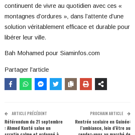
continuent de vivre au quotidien avec ces «
montagnes d’ordures », dans l’attente d’une
solution véritablement efficace et durable pour
libérer leur ville.
Bah Mohamed pour Siaminfos.com
Partager l'article
ARTICLE PRÉCÉDENT
PROCHAIN ARTICLE
Référendum du 21 septembre
Rentrée scolaire en Guinée:
: Ahmed Kanté salue un
l’ambiance, loin d’être au
scrutin calme et ordonné à
rendez-vous au marché de