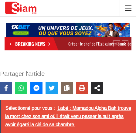
BREAKING NEWS
Partager l'article
Sélectionné pour vous :
Labé : Mamadou Alpha Bah trouve
la mort chez son ami où il était venu passer la nuit après
avoir égaré la clé de sa chambre