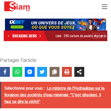
BREAKING NEWS
Partager l'article
Sélectionné pour vous :
Le ministre de l'Hydraulique sur la
floraison des sociétés d'eau minérale: "C'est désolant, il
faut se dire la vérité"