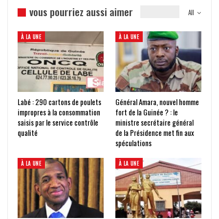
vous pourriez aussi aimer
All
À LA UNE
À LA UNE
Labé : 290 cartons de poulets
Général Amara, nouvel homme
impropres à la consommation
fort de la Guinée ? : le
saisis par le service contrôle
ministre secrétaire général
qualité
de la Présidence met fin aux
spéculations
À LA UNE
À LA UNE