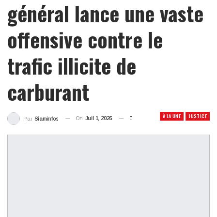
général lance une vaste
offensive contre le
trafic illicite de
carburant
À LA UNE
JUSTICE
On
Juil 1, 2026
Par
Siaminfos