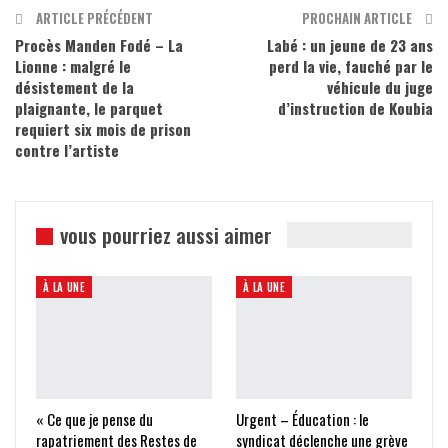
ARTICLE PRÉCÉDENT
PROCHAIN ARTICLE
Procès Manden Fodé – La
Labé : un jeune de 23 ans
Lionne : malgré le
perd la vie, fauché par le
désistement de la
véhicule du juge
plaignante, le parquet
d’instruction de Koubia
requiert six mois de prison
contre l’artiste
vous pourriez aussi aimer
À LA UNE
À LA UNE
« Ce que je pense du
Urgent – Éducation : le
rapatriement des Restes de
syndicat déclenche une grève