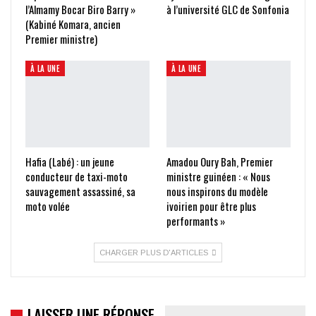
l’Almamy Bocar Biro Barry »
à l’université GLC de Sonfonia
(Kabiné Komara, ancien
Premier ministre)
À LA UNE
À LA UNE
Hafia (Labé) : un jeune
Amadou Oury Bah, Premier
conducteur de taxi-moto
ministre guinéen : « Nous
sauvagement assassiné, sa
nous inspirons du modèle
moto volée
ivoirien pour être plus
performants »
CHARGER PLUS D'ARTICLES
LAISSER UNE RÉPONSE