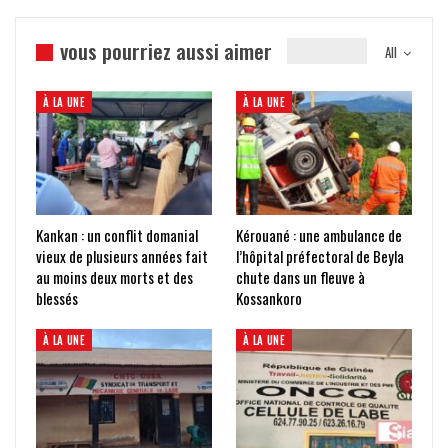
vous pourriez aussi aimer
All
À LA UNE
À LA UNE
Kankan : un conflit domanial
Kérouané : une ambulance de
vieux de plusieurs années fait
l’hôpital préfectoral de Beyla
au moins deux morts et des
chute dans un fleuve à
blessés
Kossankoro
À LA UNE
À LA UNE