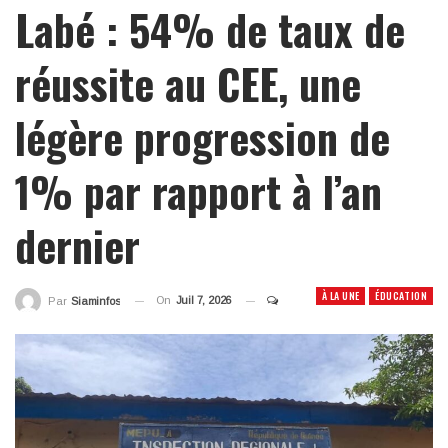
Labé : 54% de taux de
réussite au CEE, une
légère progression de
1% par rapport à l’an
dernier
À LA UNE
ÉDUCATION
On
Juil 7, 2026
Par
Siaminfos