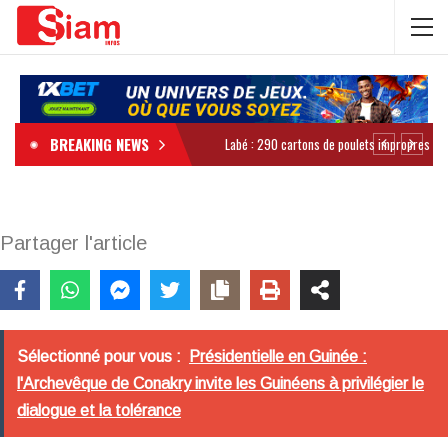
BREAKING NEWS
Partager l'article
Sélectionné pour vous :
Présidentielle en Guinée :
l'Archevêque de Conakry invite les Guinéens à privilégier le
dialogue et la tolérance