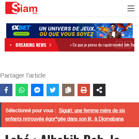
BREAKING NEWS
Partager l'article
Sélectionné pour vous :
Siguiri: une femme mère de six
enfants retrouvée égor*gée dans son lit, à Djomabana