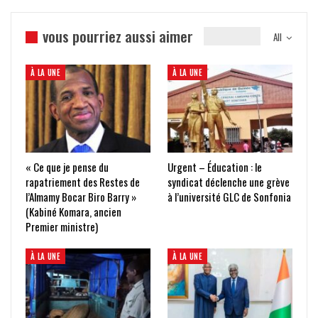
vous pourriez aussi aimer
All
À LA UNE
À LA UNE
« Ce que je pense du
Urgent – Éducation : le
rapatriement des Restes de
syndicat déclenche une grève
l’Almamy Bocar Biro Barry »
à l’université GLC de Sonfonia
(Kabiné Komara, ancien
Premier ministre)
À LA UNE
À LA UNE