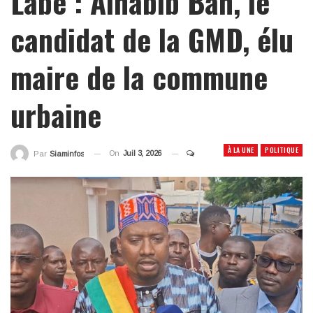
Labé : Alhabib Bah, le
candidat de la GMD, élu
maire de la commune
urbaine
À LA UNE
POLITIQUE
On
Juil 3, 2026
Par
Siaminfos