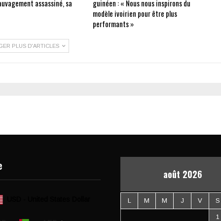
auvagement assassiné, sa
guinéen : « Nous nous inspirons du
modèle ivoirien pour être plus
performants »
GER PLUS D'ARTICLES
e
août 2026
USD - United States Dollar
L
M
M
J
V
S
1