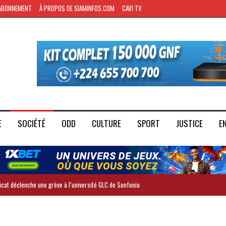
ABONNEMENT
À PROPOS DE SIAMINFOS.COM
CAVI TV
E
SOCIÉTÉ
ODD
CULTURE
SPORT
JUSTICE
E
dicat déclenche une grève à l’université GLC de Sonfonia