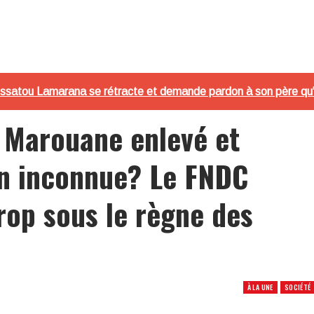
issatou Lamarana se rétracte et demande pardon à son père qu'e
b Marouane enlevé et
on inconnue? Le FNDC
rop sous le règne des
e
À LA UNE
SOCIÉTÉ