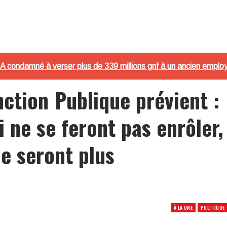
DA condamné à verser plus de 339 millions gnf à un ancien emplo
nction Publique prévient :
i ne se feront pas enrôler,
ne seront plus
À LA UNE
POLITIQUE