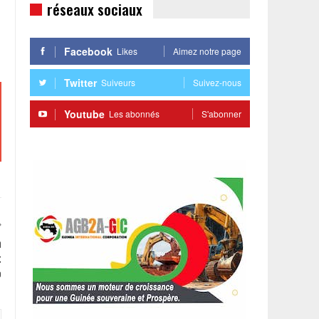
réseaux sociaux
Facebook
Likes
Aimez notre page
Twitter
Suiveurs
Suivez-nous
Youtube
Les abonnés
S'abonner
n
t
o