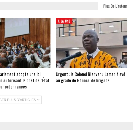
Plus De L'auteur
À LA UNE
Parlement adopte une loi
Urgent : le Colonel Bienvenu Lamah élevé
on autorisant le chef de l’État
au grade de Général de brigade
 par ordonnances
GER PLUS D'ARTICLES