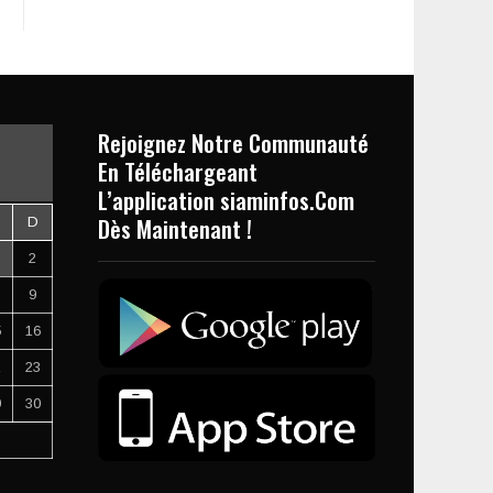
Rejoignez Notre Communauté
En Téléchargeant
L’application siaminfos.Com
Dès Maintenant !
D
2
9
5
16
2
23
9
30