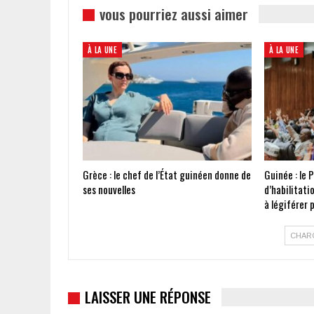
vous pourriez aussi aimer
À LA UNE
À LA UNE
Grèce : le chef de l’État guinéen donne de
Guinée : le 
ses nouvelles
d’habilitati
à légiférer
CHAR
LAISSER UNE RÉPONSE