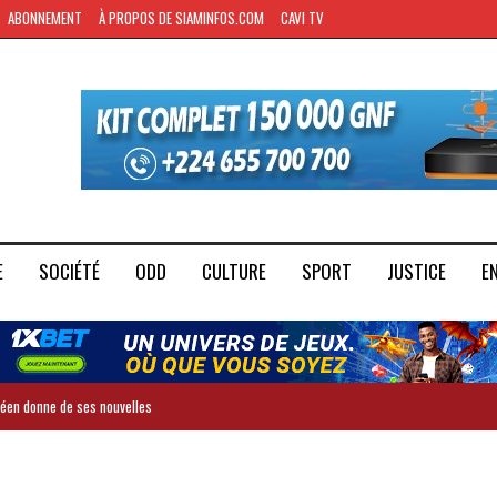
ABONNEMENT
À PROPOS DE SIAMINFOS.COM
CAVI TV
E
SOCIÉTÉ
ODD
CULTURE
SPORT
JUSTICE
E
inéen donne de ses nouvelles