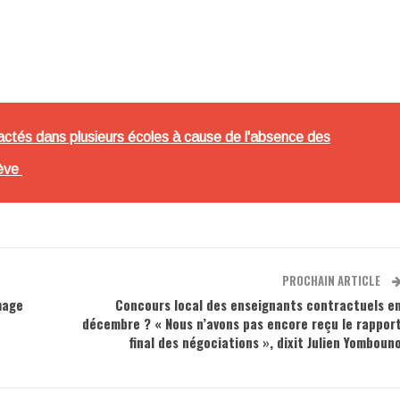
pactés dans plusieurs écoles à cause de l'absence des
rève
PROCHAIN ARTICLE
mage
Concours local des enseignants contractuels e
décembre ? « Nous n’avons pas encore reçu le rappor
final des négociations », dixit Julien Yomboun