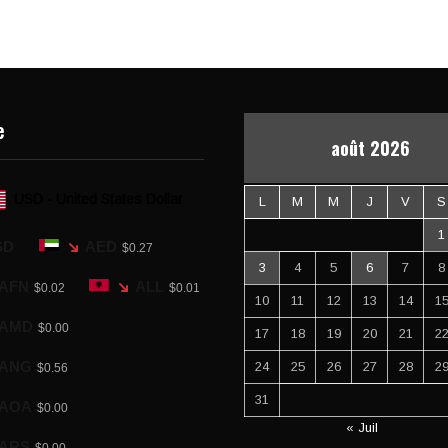
e
août 2026
USD - United States Dollar
L
M
M
J
V
S
1
SD
AED
$0.27
3
4
5
6
7
8
AFN
ALL
$0.02
$0.01
10
11
12
13
14
1
AMD
$0.00
17
18
19
20
21
2
ANG
24
25
26
27
28
2
$0.56
31
AOA
$0.00
« Juil
ARS
$0.00