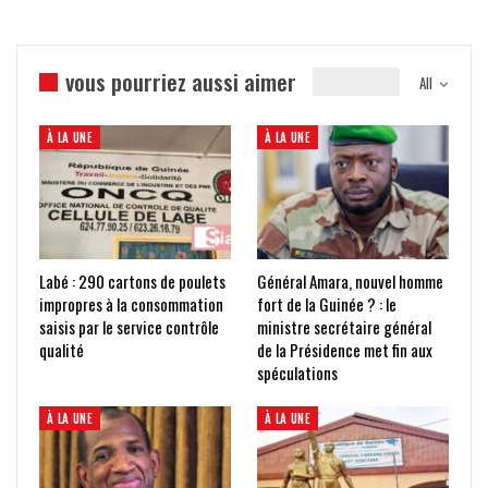
vous pourriez aussi aimer
All
À LA UNE
À LA UNE
Labé : 290 cartons de poulets
Général Amara, nouvel homme
impropres à la consommation
fort de la Guinée ? : le
saisis par le service contrôle
ministre secrétaire général
qualité
de la Présidence met fin aux
spéculations
À LA UNE
À LA UNE