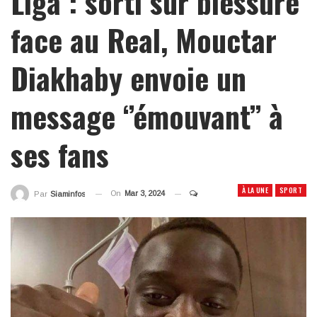
Liga : sorti sur blessure
face au Real, Mouctar
Diakhaby envoie un
message ‘’émouvant’’ à
ses fans
À LA UNE
SPORT
On
Mar 3, 2024
Par
Siaminfos