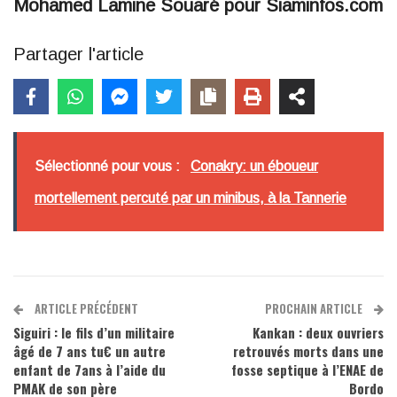
Mohamed Lamine Souaré pour Siaminfos.com
Partager l'article
Sélectionné pour vous :
Conakry: un éboueur
mortellement percuté par un minibus, à la Tannerie
ARTICLE PRÉCÉDENT
PROCHAIN ARTICLE
Siguiri : le fils d’un militaire
Kankan : deux ouvriers
âgé de 7 ans tu€ un autre
retrouvés morts dans une
enfant de 7ans à l’aide du
fosse septique à l’ENAE de
PMAK de son père
Bordo