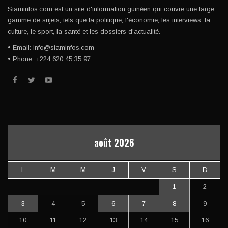
Siaminfos.com est un site d'information guinéen qui couvre une large
gamme de sujets, tels que la politique, l'économie, les interviews, la
culture, le sport, la santé et les dossiers d'actualité.
• Email: info@siaminfos.com
• Phone: +224 620 45 35 97
août 2026
L
M
M
J
V
S
D
1
2
3
4
5
6
7
8
9
10
11
12
13
14
15
16