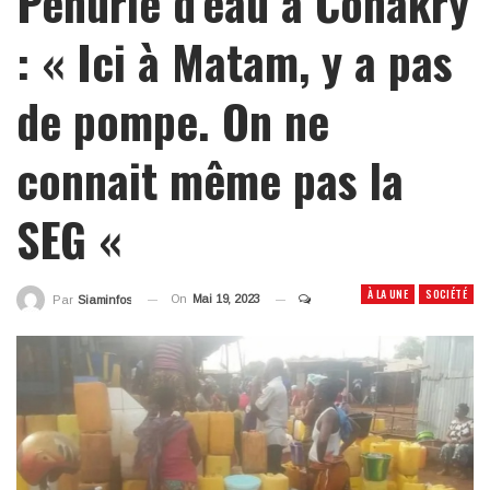
Pénurie d’eau à Conakry
: « Ici à Matam, y a pas
de pompe. On ne
connait même pas la
SEG «
À LA UNE
SOCIÉTÉ
On
Mai 19, 2023
Par
Siaminfos