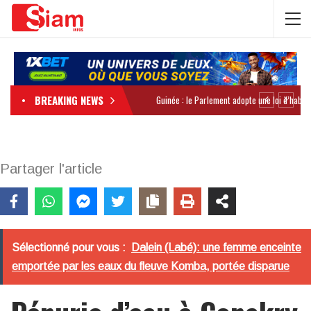
BREAKING NEWS
Partager l'article
Sélectionné pour vous :
Dalein (Labé): une femme enceinte
emportée par les eaux du fleuve Komba, portée disparue