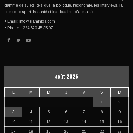
gamme de sujets, tels que la politique, l'économie, les interviews, la
culture, le sport, la santé et les dossiers d'actualité.
• Email: info@siaminfos.com
• Phone: +224 620 45 35 97
août 2026
L
M
M
J
V
S
D
1
2
3
4
5
6
7
8
9
10
11
12
13
14
15
16
17
18
19
20
21
22
23