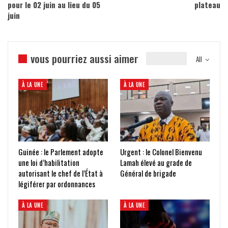
pour le 02 juin au lieu du 05
plateau
juin
vous pourriez aussi aimer
All
À LA UNE
À LA UNE
Guinée : le Parlement adopte
Urgent : le Colonel Bienvenu
une loi d’habilitation
Lamah élevé au grade de
autorisant le chef de l’État à
Général de brigade
légiférer par ordonnances
À LA UNE
À LA UNE