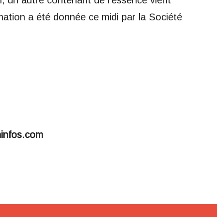
il, un autre contenant de l’essence vient
mation a été donnée ce midi par la Société
minfos.com