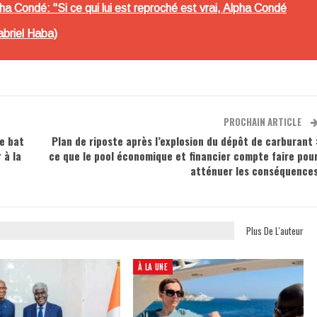
ha Condé: "Si ce qui lui est reproché est vrai, Alpha Condé
abriel Haba)
PROCHAIN ARTICLE
se bat
Plan de riposte après l’explosion du dépôt de carburant 
 à la
ce que le pool économique et financier compte faire pou
atténuer les conséquence
Plus De L'auteur
À LA UNE