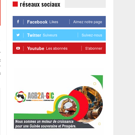
réseaux sociaux
Facebook
Likes
Aimez notre page
Twitter
Suiveurs
Suivez-nous
Youtube
Les abonnés
S'abonner
:
r
s