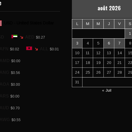
e
août 2026
USD - United States Dollar
L
M
M
J
V
S
1
SD
AED
$0.27
3
4
5
6
7
8
AFN
ALL
$0.02
$0.01
10
11
12
13
14
1
AMD
$0.00
17
18
19
20
21
2
ANG
24
25
26
27
28
2
$0.56
31
AOA
$0.00
« Juil
ARS
$0.00
AUD
$0.70
AWG
$0.55