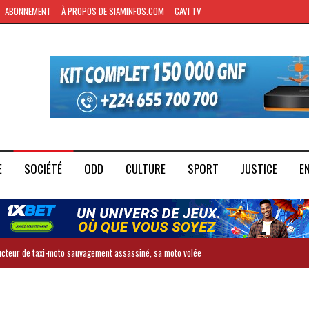
ABONNEMENT
À PROPOS DE SIAMINFOS.COM
CAVI TV
E
SOCIÉTÉ
ODD
CULTURE
SPORT
JUSTICE
E
ducteur de taxi-moto sauvagement assassiné, sa moto volée