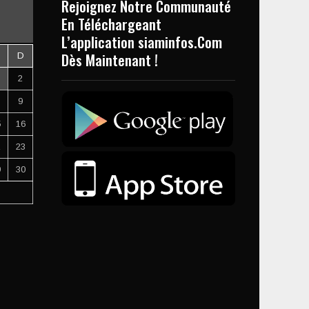
Rejoignez Notre Communauté
En Téléchargeant
L’application siaminfos.Com
Dès Maintenant !
D
2
9
5
16
2
23
9
30