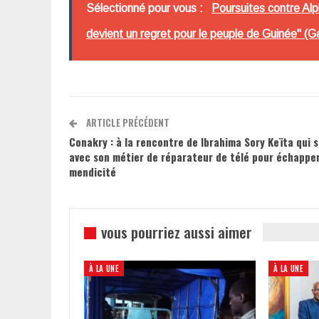
Sélectionné pour vous :
Poursuites contre Alp
devient un regret pour le peuple de Guinée" (G
ARTICLE PRÉCÉDENT
Conakry : à la rencontre de Ibrahima Sory Keïta qui 
avec son métier de réparateur de télé pour échapper
mendicité
vous pourriez aussi aimer
À LA UNE
À LA UNE