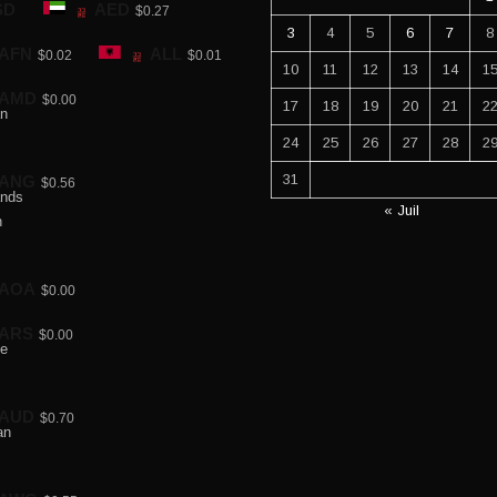
SD
AED
$0.27
3
4
5
6
7
8
AFN
ALL
$0.02
$0.01
10
11
12
13
14
1
AMD
$0.00
17
18
19
20
21
2
24
25
26
27
28
2
31
ANG
$0.56
« Juil
AOA
$0.00
ARS
$0.00
AUD
$0.70