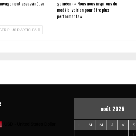
auvagement assassiné, sa
guinéen : « Nous nous inspirons du
modèle ivoirien pour être plus
performants »
GER PLUS D'ARTICLES
e
août 2026
USD - United States Dollar
L
M
M
J
V
S
1