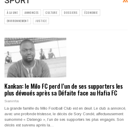
SPORT
À LA UNE
ANNONCES
CULTURE
DOSSIERS
ÉCONOMIE
ENVIRONNEMENT
JUSTICE
Kankan: le Milo FC perd l’un de ses supporters les
plus dévoués après sa Défaite face au Hafia FC
Siaminfos
La grande famille du Milo Football Club est en deuil. Le club a annoncé,
avec une profonde tristesse, le décès de Sory Condé, affectueusement
surnommé « Dixtengo », l’un de ses supporters les plus engagés. Son
décès est survenu après la…