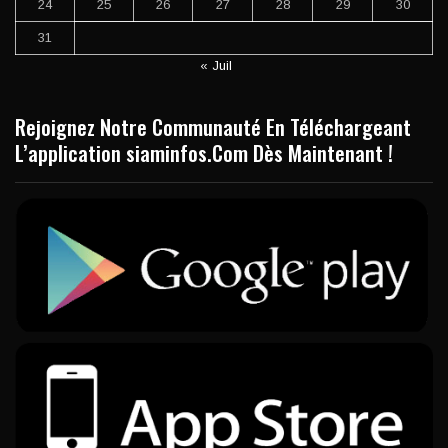
24
25
26
27
28
29
30
31
« Juil
Rejoignez Notre Communauté En Téléchargeant
L’application siaminfos.Com Dès Maintenant !