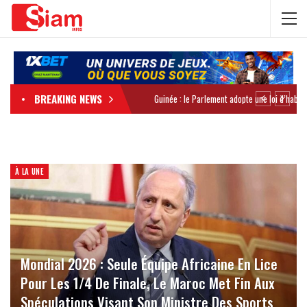
BREAKING NEWS
À LA UNE
Mondial 2026 : Seule Équipe Africaine En Lice
Pour Les 1/4 De Finale, Le Maroc Met Fin Aux
Spéculations Visant Son Ministre Des Sports