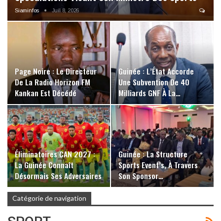
Siaminfos
Juil 8, 2026
Page Noire : Le Directeur
Guinée : L’État Accorde
De La Radio Horizon FM
Une Subvention De 40
Kankan Est Décédé
Milliards GNF À La…
Éliminatoires CAN 2027 :
Guinée : La Structure
La Guinée Connaît
Sports Event’s, À Travers
Désormais Ses Adversaires
Son Sponsor…
Catégorie de navigation