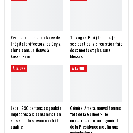
Kérouané : une ambulance de
Thianguel Bori (Lelouma) : un
l’hôpital préfectoral de Beyla
accident de la circulation fait
chute dans un fleuve à
deux morts et plusieurs
Kossankoro
blessés
À LA UNE
À LA UNE
Labé : 290 cartons de poulets
Général Amara, nouvel homme
impropres à la consommation
fort de la Guinée ? : le
saisis par le service contrôle
ministre secrétaire général
qualité
de la Présidence met fin aux
spéculations