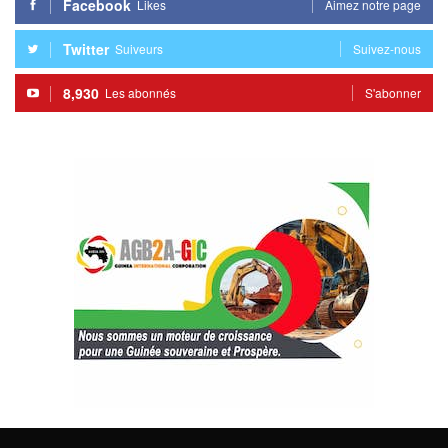
Facebook
Likes
Aimez notre page
Twitter
Suiveurs
Suivez-nous
8,930
Les abonnés
S'abonner