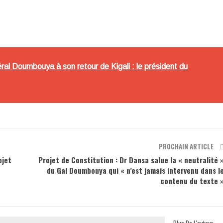
ral Doumbouya à son retour de Kigali : le président du
PROCHAIN ARTICLE
ojet
Projet de Constitution : Dr Dansa salue la « neutralité 
du Gal Doumbouya qui « n’est jamais intervenu dans l
contenu du texte 
Plus De L'auteur