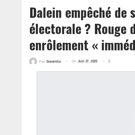
Dalein empêché de s’
électorale ? Rouge d
enrôlement « immédi
On
Juin 27, 2025
Par
Siaminfos