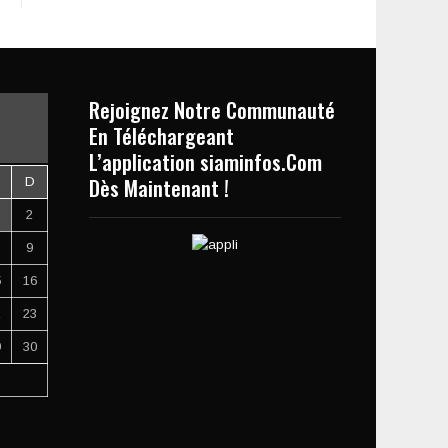
Rejoignez Notre Communauté
En Téléchargeant
L’application siaminfos.Com
Dès Maintenant !
D
2
9
5
16
2
23
9
30