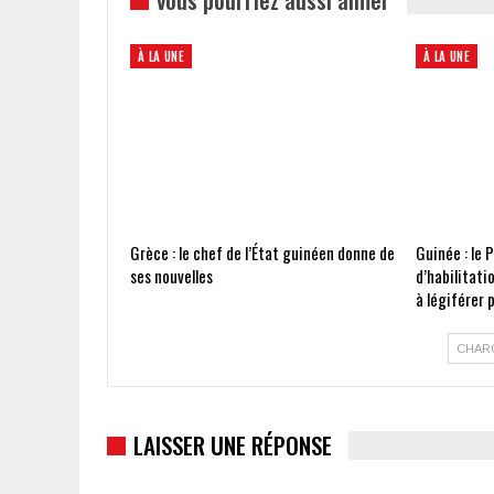
À LA UNE
À LA UNE
Grèce : le chef de l’État guinéen donne de
Guinée : le 
ses nouvelles
d’habilitati
à légiférer
CHAR
LAISSER UNE RÉPONSE