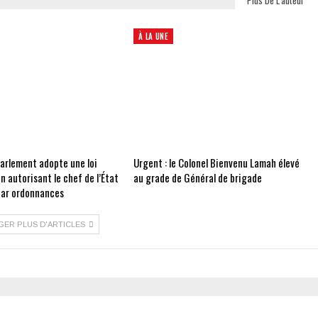
À LA UNE
Parlement adopte une loi
Urgent : le Colonel Bienvenu Lamah élevé
on autorisant le chef de l’État
au grade de Général de brigade
 par ordonnances
GER PLUS D'ARTICLES