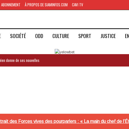
ABONNEMENT
À PROPOS DE SIAMINFOS.COM
CAVI TV
E
SOCIÉTÉ
ODD
CULTURE
SPORT
JUSTICE
E
inéen donne de ses nouvelles
ait des Forces vives des pourparlers : « La main du chef de l’