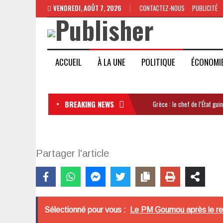
VENDREDI, AOÛT 7, 2026
CONTACTEZ-NOUS
PUBLICITÉ
ACCUEIL
À LA UNE
POLITIQUE
ÉCONOMI
BREAKING NEWS
Grèce : le chef de l’État gu
Partager l'article
Sélectionné pour vous :
Le PM Goumou après le retr