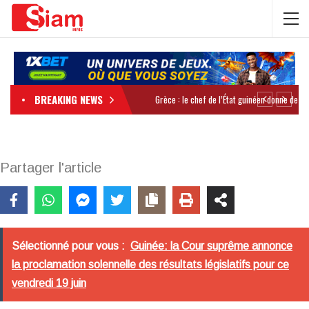
BREAKING NEWS
Partager l'article
Sélectionné pour vous :
Guinée: la Cour suprême annonce
la proclamation solennelle des résultats législatifs pour ce
vendredi 19 juin