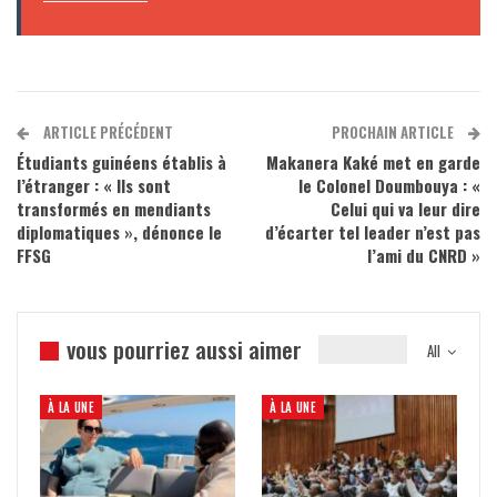
ARTICLE PRÉCÉDENT
PROCHAIN ARTICLE
Étudiants guinéens établis à
Makanera Kaké met en garde
l’étranger : « Ils sont
le Colonel Doumbouya : «
transformés en mendiants
Celui qui va leur dire
diplomatiques », dénonce le
d’écarter tel leader n’est pas
FFSG
l’ami du CNRD »
vous pourriez aussi aimer
All
À LA UNE
À LA UNE