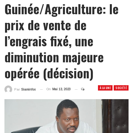
Guinée/Agriculture: le
prix de vente de
l’engrais fixé, une
diminution majeure
opérée (décision)
À LA UNE
SOCIÉTÉ
On
Mai 13, 2023
Par
Siaminfos