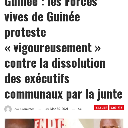
Guinée : les Forces
vives de Guinée
proteste
« vigoureusement »
contre la dissolution
des exécutifs
communaux par la junte
À LA UNE
SOCIÉTÉ
On
Mar 30, 2024
Par
Siaminfos