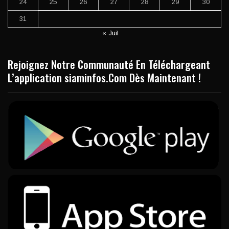
24
25
26
27
28
29
30
31
« Juil
Rejoignez Notre Communauté En Téléchargeant
L’application siaminfos.Com Dès Maintenant !