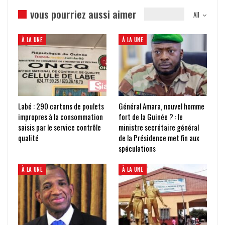
vous pourriez aussi aimer
All
À LA UNE
À LA UNE
Labé : 290 cartons de poulets
Général Amara, nouvel homme
impropres à la consommation
fort de la Guinée ? : le
saisis par le service contrôle
ministre secrétaire général
qualité
de la Présidence met fin aux
spéculations
À LA UNE
À LA UNE