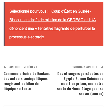
Sélectionné pour vous :
Coup d'État en Guinée-
Bissau : les chefs de mission de la CEDEAO et l'UA
dénoncent une « tentative flagrante de perturber le
processus électoral»
ARTICLE PRÉCÉDENT
PROCHAIN ARTICLE
Commune urbaine de Kankan:
Des étrangers persécutés en
des acteurs sociopolitiques
Egypte ? : une Guinéenne
réagissent au bilan de
meurt en prison, une autre
l’équipe sortante
saute du 4ème étage pour se
sauver (source)