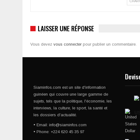
CHAR
LAISSER UNE RÉPONSE
Vous devez
vous connecter
pour publier un commentaire.
Devis
Siaminfos.com est un site d'information
guinéen qui couvre une large gamme de
sujets, tels que la politique, l'économie, les
interviews, la culture, le sport, la santé et
U
les dossiers d'actualité.
• Email: info@siaminfos.com
• Phone: +224 620 45 35 97