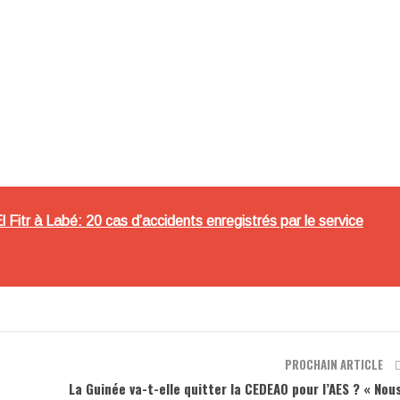
l Fitr à Labé: 20 cas d’accidents enregistrés par le service
PROCHAIN ARTICLE
La Guinée va-t-elle quitter la CEDEAO pour l’AES ? « Nou