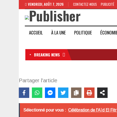
VENDREDI, AOÛT 7, 2026
CONTACTEZ-NOUS
PUBLICITÉ
ACCUEIL
À LA UNE
POLITIQUE
ÉCONOMI
BREAKING NEWS
Partager l'article
Sélectionné pour vous :
Célébration de l'Aïd El Fit