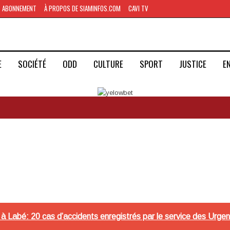
ABONNEMENT
À PROPOS DE SIAMINFOS.COM
CAVI TV
E
SOCIÉTÉ
ODD
CULTURE
SPORT
JUSTICE
E
r à Labé: 20 cas d’accidents enregistrés par le service des Urgenc