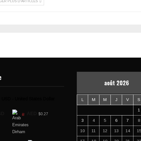
GER PLUS D'ARTICLES
e
août 2026
USD - United States Dollar
L
M
M
J
V
S
1
SD
AED
$0.27
3
4
5
6
7
8
10
11
12
13
14
1