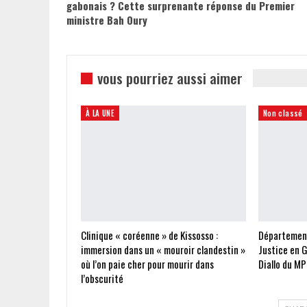
gabonais ? Cette surprenante réponse du Premier
ministre Bah Oury
vous pourriez aussi aimer
À LA UNE
Non classé
Clinique « coréenne » de Kissosso :
Départements
immersion dans un « mouroir clandestin »
Justice en G
où l’on paie cher pour mourir dans
Diallo du MP
l’obscurité