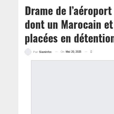
Drame de l’aéroport
dont un Marocain et 
placées en détentio
On
Mai 20, 2025
Par
Siaminfos