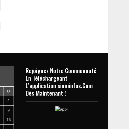
Rejoignez Notre Communauté
En Téléchargeant
L’application siaminfos.Com
Dès Maintenant !
D
2
9
5
16