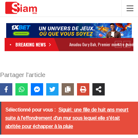
BREAKING NEWS
Partager l'article
Sélectionné pour vous :
Siguiri: une fille de huit ans meurt
suite à l'effondrement d'un mur sous lequel elle s'était
abritée pour échapper à la pluie