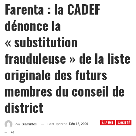
Farenta : la CADEF
dénonce la
« substitution
frauduleuse » de la liste
originale des futurs
membres du conseil de
district
À LA UNE
SOCIÉTÉ
Last updated
Déc 13, 2024
Par
Siaminfos