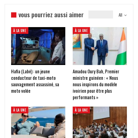
vous pourriez aussi aimer
All
À LA UNE
À LA UNE
Hafia (Labé) : un jeune
Amadou Oury Bah, Premier
conducteur de taxi-moto
ministre guinéen : « Nous
sauvagement assassiné, sa
nous inspirons du modèle
moto volée
ivoirien pour être plus
performants »
À LA UNE
À LA UNE