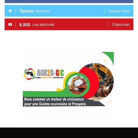
Twitter
Suiveurs
Suivez-nous
8,930
Les abonnés
S'abonner