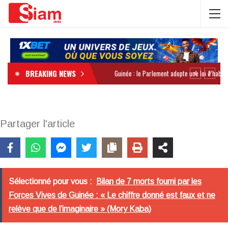
BREAKING NEWS
Partager l'article
Sélectionné pour vous :
Bilan de 7 morts fourni par les
Forces Vives de Guinée : « Le chiffre donné est faux et ne
relève que de l’imaginaire » (Mory Kaba)