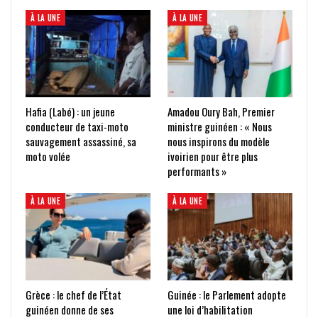
À LA UNE
À LA UNE
Hafia (Labé) : un jeune
Amadou Oury Bah, Premier
conducteur de taxi-moto
ministre guinéen : « Nous
sauvagement assassiné, sa
nous inspirons du modèle
moto volée
ivoirien pour être plus
performants »
À LA UNE
À LA UNE
Grèce : le chef de l’État
Guinée : le Parlement adopte
guinéen donne de ses
une loi d’habilitation