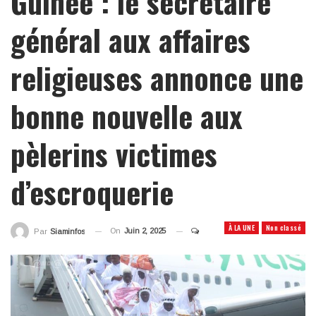
Guinée : le secrétaire
général aux affaires
religieuses annonce une
bonne nouvelle aux
pèlerins victimes
d’escroquerie
À LA UNE
Non classé
On
Juin 2, 2025
Par
Siaminfos