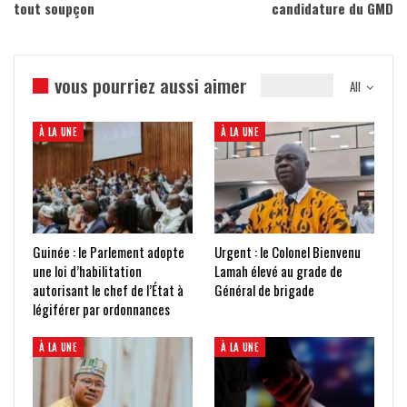
tout soupçon
candidature du GMD
vous pourriez aussi aimer
All
À LA UNE
À LA UNE
Guinée : le Parlement adopte
Urgent : le Colonel Bienvenu
une loi d’habilitation
Lamah élevé au grade de
autorisant le chef de l’État à
Général de brigade
légiférer par ordonnances
À LA UNE
À LA UNE