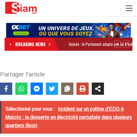
BREAKING NEWS
Partager l'article
Sélectionné pour vous :
Incident sur un pylône d'EDG à
Matoto : la desserte en électricité perturbée dans plusieurs
quartiers (liste)