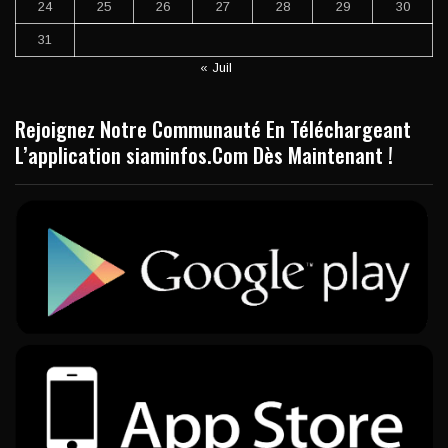
24
25
26
27
28
29
30
31
« Juil
Rejoignez Notre Communauté En Téléchargeant
L’application siaminfos.Com Dès Maintenant !