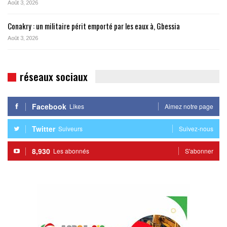
Août 3, 2026
Conakry : un militaire périt emporté par les eaux à, Gbessia
Août 3, 2026
réseaux sociaux
Facebook
Likes
Aimez notre page
Twitter
Suiveurs
Suivez-nous
8,930
Les abonnés
S'abonner