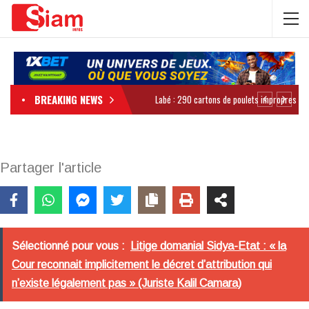
BREAKING NEWS
Partager l'article
Sélectionné pour vous :
Litige domanial Sidya-Etat : « la
Cour reconnait implicitement le décret d’attribution qui
n’existe légalement pas » (Juriste Kalil Camara)