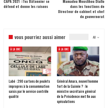
CAPA 2021 : l’ex Bâtonnier se
Mamadou Mouslihou Diallo
défend et donne les raisons
dans les fonctions de
Directeur de cabinet et chef
du gouvernorat
vous pourriez aussi aimer
All
À LA UNE
À LA UNE
Labé : 290 cartons de poulets
Général Amara, nouvel homme
impropres à la consommation
fort de la Guinée ? : le
saisis par le service contrôle
ministre secrétaire général
qualité
de la Présidence met fin aux
spéculations