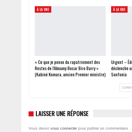
À LA UNE
À LA UNE
« Ce que je pense du rapatriement des
Urgent – Édu
Restes de l’Almamy Bocar Biro Barry »
déclenche un
(Kabiné Komara, ancien Premier ministre)
Sonfonia
CHAR
LAISSER UNE RÉPONSE
Vous devez
vous connecter
pour publier un commentaire.