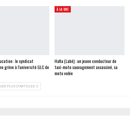
À LA UNE
cation : le syndicat
Hafia (Labé) : un jeune conducteur de
e grève à l’université GLC de
taxi-moto sauvagement assassiné, sa
moto volée
GER PLUS D'ARTICLES