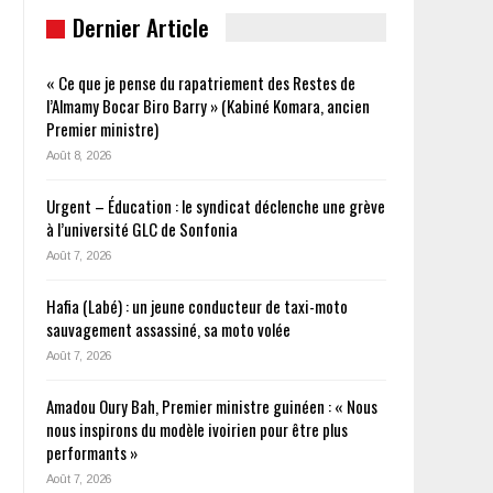
Dernier Article
« Ce que je pense du rapatriement des Restes de
l’Almamy Bocar Biro Barry » (Kabiné Komara, ancien
Premier ministre)
Août 8, 2026
Urgent – Éducation : le syndicat déclenche une grève
à l’université GLC de Sonfonia
Août 7, 2026
Hafia (Labé) : un jeune conducteur de taxi-moto
sauvagement assassiné, sa moto volée
Août 7, 2026
Amadou Oury Bah, Premier ministre guinéen : « Nous
nous inspirons du modèle ivoirien pour être plus
performants »
Août 7, 2026