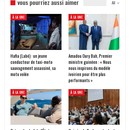
vous pourriez aussi aimer
All
À LA UNE
À LA UNE
Hafia (Labé) : un jeune
Amadou Oury Bah, Premier
conducteur de taxi-moto
ministre guinéen : « Nous
sauvagement assassiné, sa
nous inspirons du modèle
moto volée
ivoirien pour être plus
performants »
À LA UNE
À LA UNE