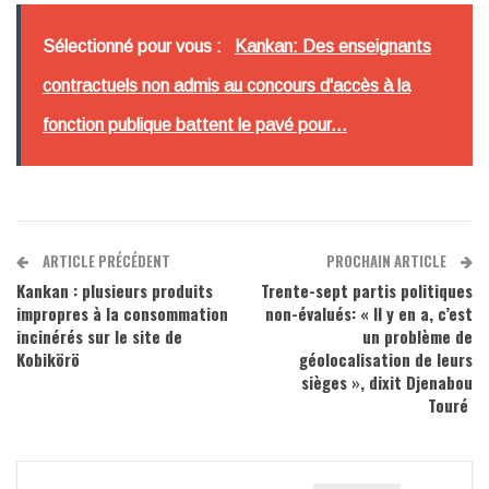
Sélectionné pour vous :
Kankan: Des enseignants
contractuels non admis au concours d'accès à la
fonction publique battent le pavé pour...
ARTICLE PRÉCÉDENT
PROCHAIN ARTICLE
Kankan : plusieurs produits
Trente-sept partis politiques
impropres à la consommation
non-évalués: « Il y en a, c’est
incinérés sur le site de
un problème de
Kobikörö
géolocalisation de leurs
sièges », dixit Djenabou
Touré