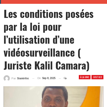
Les conditions posées
par la loi pour
l’utilisation d’une
vidéosurveillance (
Juriste Kalil Camara)
À LA UNE
JUSTICE
On
Sep 8, 2025
Par
Siaminfos