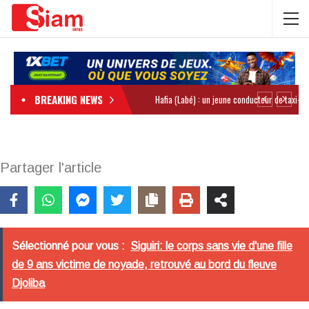
BREAKING NEWS
Partager l'article
Sélectionné pour vous :
Siguiri: le corps sans vie d'une fille
de 9 ans victime de noyade, retrouvé au bord du fleuve
Djoliba