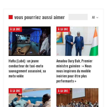
vous pourriez aussi aimer
All
À LA UNE
À LA UNE
Hafia (Labé) : un jeune
Amadou Oury Bah, Premier
conducteur de taxi-moto
ministre guinéen : « Nous
sauvagement assassiné, sa
nous inspirons du modèle
moto volée
ivoirien pour être plus
performants »
À LA UNE
À LA UNE