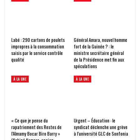
Labé : 290 cartons de poulets
Général Amara, nouvel homme
impropres à la consommation
fort de la Guinée ? : le
saisis par le service contrôle
ministre secrétaire général
qualité
de la Présidence met fin aux
spéculations
À LA UNE
À LA UNE
« Ce que je pense du
Urgent – Éducation : le
rapatriement des Restes de
syndicat déclenche une grève
l’Almamy Bocar Biro Barry »
à l’université GLC de Sonfonia
(Kabiné Komara, ancien