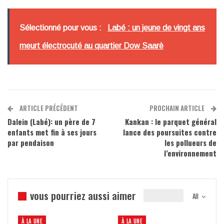
Sélectionné pour vous :
Labé : un jeune de vingt ans
meurt électrocuté au quartier Dow Saarè
ARTICLE PRÉCÉDENT
PROCHAIN ARTICLE
Dalein (Labé): un père de 7
Kankan : le parquet général
enfants met fin à ses jours
lance des poursuites contre
par pendaison
les pollueurs de
l’environnement
vous pourriez aussi aimer
All
À LA UNE
À LA UNE