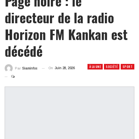
Page noire : le
directeur de la radio
Horizon FM Kankan est
décédé
À LA UNE
SOCIÉTÉ
SPORT
On
Juin 28, 2026
Par
Siaminfos