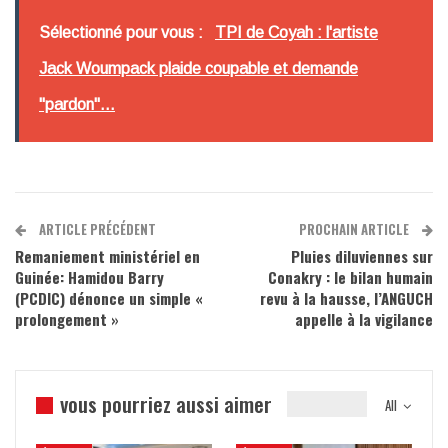
Sélectionné pour vous :
TPI de Coyah : l'artiste
Jack Woumpack plaide coupable et demande
"pardon"...
ARTICLE PRÉCÉDENT
PROCHAIN ARTICLE
Remaniement ministériel en
Pluies diluviennes sur
Guinée: Hamidou Barry
Conakry : le bilan humain
(PCDIC) dénonce un simple «
revu à la hausse, l’ANGUCH
prolongement »
appelle à la vigilance
vous pourriez aussi aimer
All