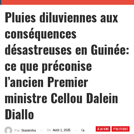
Pluies diluviennes aux
conséquences
désastreuses en Guinée:
ce que préconise
l’ancien Premier
ministre Cellou Dalein
Diallo
À LA UNE
POLITIQUE
On
Août 1, 2025
Par
Siaminfos