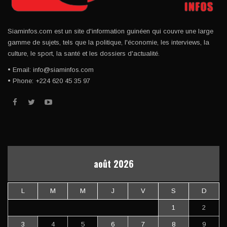
Siaminfos.com est un site d'information guinéen qui couvre une large
gamme de sujets, tels que la politique, l'économie, les interviews, la
culture, le sport, la santé et les dossiers d'actualité.
• Email: info@siaminfos.com
• Phone: +224 620 45 35 97
août 2026
L
M
M
J
V
S
D
1
2
3
4
5
6
7
8
9