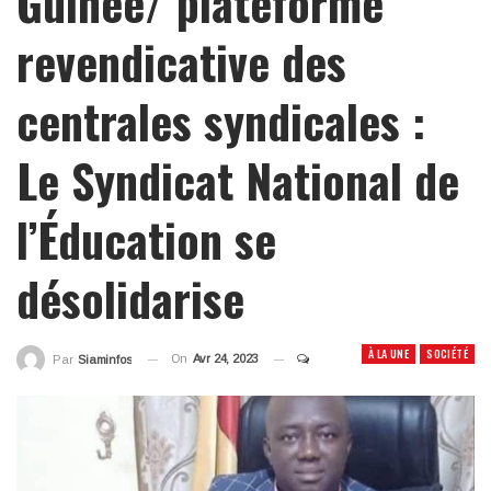
Guinée/ plateforme
revendicative des
centrales syndicales :
Le Syndicat National de
l’Éducation se
désolidarise
À LA UNE
SOCIÉTÉ
On
Avr 24, 2023
Par
Siaminfos