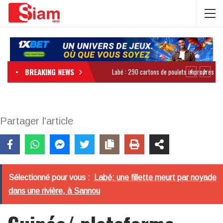
BREAKING NEWS
Partager l'article
Sélectionné pour vous :
Labé: une fillette meurt par noyade
dans une rivière, à Sannou