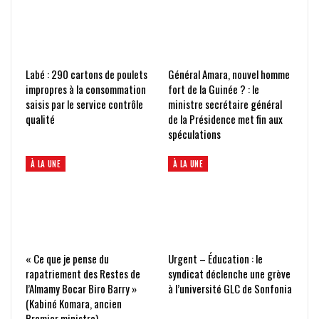
Labé : 290 cartons de poulets
Général Amara, nouvel homme
impropres à la consommation
fort de la Guinée ? : le
saisis par le service contrôle
ministre secrétaire général
qualité
de la Présidence met fin aux
spéculations
À LA UNE
À LA UNE
« Ce que je pense du
Urgent – Éducation : le
rapatriement des Restes de
syndicat déclenche une grève
l’Almamy Bocar Biro Barry »
à l’université GLC de Sonfonia
(Kabiné Komara, ancien
Premier ministre)