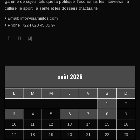
gamme de sujets, tels que la politique, l'économie, les interviews, la
culture, le sport, la santé et les dossiers d'actualité.
• Email: info@siaminfos.com
• Phone: +224 620 45 35 97
août 2026
L
M
M
J
V
S
D
1
2
3
4
5
6
7
8
9
10
11
12
13
14
15
16
17
18
19
20
21
22
23