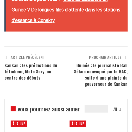
Guinée ? De longues files d'attente dans les stations
d'essence à Conakry
ARTICLE PRÉCÉDENT
PROCHAIN ARTICLE
Kankan : les prédictions du
Guinée : le journaliste Bah
féticheur, Möfa Sory, au
Sékou convoqué par la HAC,
centre des débats
suite à une plainte du
gouverneur de Kankan
vous pourriez aussi aimer
All
À LA UNE
À LA UNE