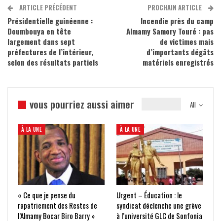
ARTICLE PRÉCÉDENT
PROCHAIN ARTICLE
Présidentielle guinéenne :
Incendie près du camp
Doumbouya en tête
Almamy Samory Touré : pas
largement dans sept
de victimes mais
préfectures de l’intérieur,
d’importants dégâts
selon des résultats partiels
matériels enregistrés
vous pourriez aussi aimer
All
À LA UNE
À LA UNE
« Ce que je pense du
Urgent – Éducation : le
rapatriement des Restes de
syndicat déclenche une grève
l’Almamy Bocar Biro Barry »
à l’université GLC de Sonfonia