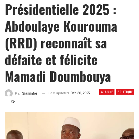
Présidentielle 2025 :
Abdoulaye Kourouma
(RRD) reconnaît sa
défaite et félicite
Mamadi Doumbouya
À LA UNE
POLITIQUE
Last updated
Déc 30, 2025
Par
Siaminfos