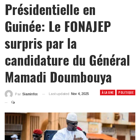
Présidentielle en
Guinée: Le FONAJEP
surpris par la
candidature du Général
Mamadi Doumbouya
À LA UNE
POLITIQUE
Last updated
Nov 4, 2025
Par
Siaminfos