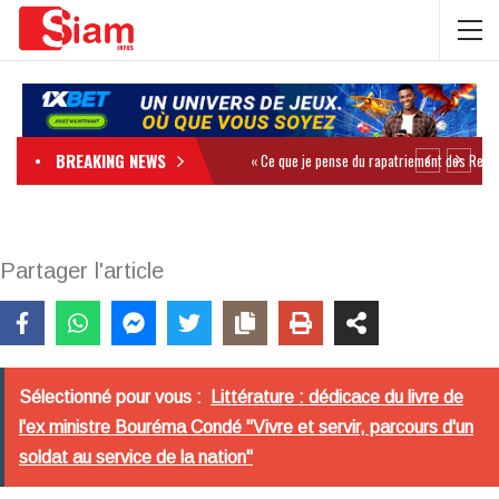
BREAKING NEWS
Partager l'article
Sélectionné pour vous :
Littérature : dédicace du livre de
l'ex ministre Bouréma Condé "Vivre et servir, parcours d'un
soldat au service de la nation"