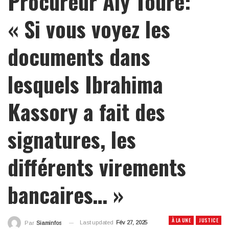
Procureur Aly Touré:
« Si vous voyez les
documents dans
lesquels Ibrahima
Kassory a fait des
signatures, les
différents virements
bancaires… »
À LA UNE
JUSTICE
Last updated
Fév 27, 2025
Par
Siaminfos