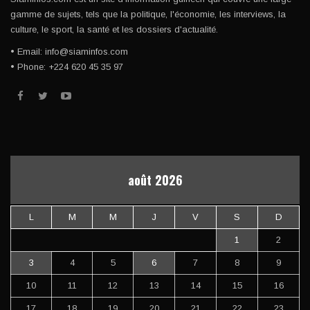
gamme de sujets, tels que la politique, l'économie, les interviews, la
culture, le sport, la santé et les dossiers d'actualité.
• Email: info@siaminfos.com
• Phone: +224 620 45 35 97
août 2026
L
M
M
J
V
S
D
1
2
3
4
5
6
7
8
9
10
11
12
13
14
15
16
17
18
19
20
21
22
23