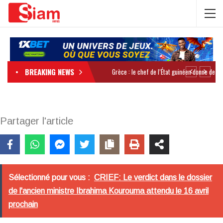
BREAKING NEWS
Partager l'article
Sélectionné pour vous :
CRIEF: Le verdict dans le dossier
de l'ancien ministre Ibrahima Kourouma attendu le 16 avril
prochain