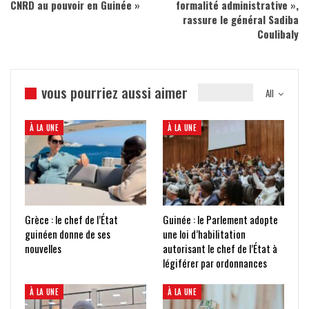
CNRD au pouvoir en Guinée »
formalité administrative »,
rassure le général Sadiba
Coulibaly
vous pourriez aussi aimer
All
À LA UNE
À LA UNE
Grèce : le chef de l’État
Guinée : le Parlement adopte
guinéen donne de ses
une loi d’habilitation
nouvelles
autorisant le chef de l’État à
légiférer par ordonnances
À LA UNE
À LA UNE