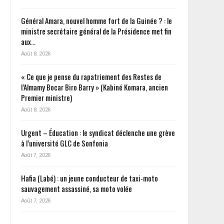
Général Amara, nouvel homme fort de la Guinée ? : le
ministre secrétaire général de la Présidence met fin
aux…
Août 8, 2026
« Ce que je pense du rapatriement des Restes de
l’Almamy Bocar Biro Barry » (Kabiné Komara, ancien
Premier ministre)
Août 8, 2026
Urgent – Éducation : le syndicat déclenche une grève
à l’université GLC de Sonfonia
Août 7, 2026
Hafia (Labé) : un jeune conducteur de taxi-moto
sauvagement assassiné, sa moto volée
Août 7, 2026