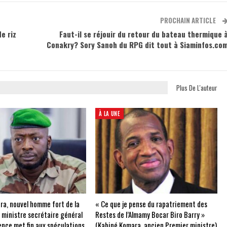
PROCHAIN ARTICLE
e riz
Faut-il se réjouir du retour du bateau thermique 
Conakry? Sory Sanoh du RPG dit tout à Siaminfos.co
Plus De L'auteur
À LA UNE
ra, nouvel homme fort de la
« Ce que je pense du rapatriement des
e ministre secrétaire général
Restes de l’Almamy Bocar Biro Barry »
ence met fin aux spéculations
(Kabiné Komara, ancien Premier ministre)