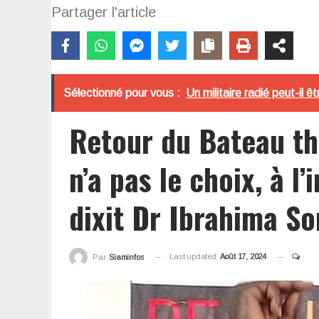
Partager l'article
Sélectionné pour vous :
Un militaire radié peut-il ê
Retour du Bateau th
n’a pas le choix, à l
dixit Dr Ibrahima So
Last updated
Août 17, 2024
Par
Siaminfos