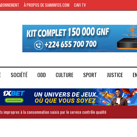
ABONNEMENT
À PROPOS DE SIAMINFOS.COM
CAVI TV
E
SOCIÉTÉ
ODD
CULTURE
SPORT
JUSTICE
E
ts impropres à la consommation saisis par le service contrôle qualité