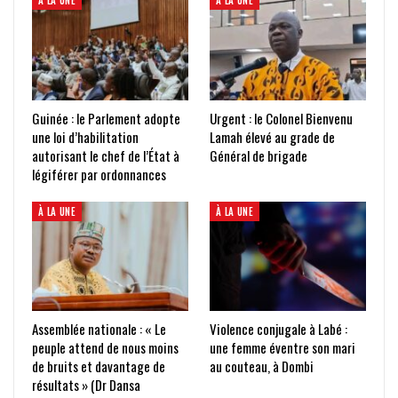
À LA UNE
À LA UNE
Guinée : le Parlement adopte
Urgent : le Colonel Bienvenu
une loi d’habilitation
Lamah élevé au grade de
autorisant le chef de l’État à
Général de brigade
légiférer par ordonnances
À LA UNE
À LA UNE
Assemblée nationale : « Le
Violence conjugale à Labé :
peuple attend de nous moins
une femme éventre son mari
de bruits et davantage de
au couteau, à Dombi
résultats » (Dr Dansa