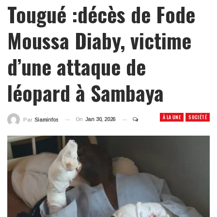
Tougué :décès de Fode
Moussa Diaby, victime
d’une attaque de
léopard à Sambaya
À LA UNE
SOCIÉTÉ
On
Jan 30, 2026
Par
Siaminfos