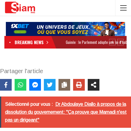
BREAKING NEWS
Partager l'article
Sélectionné pour vous :
Dr Abdoulaye Diallo à propos de la
dissolution du gouvernement: "Ça prouve que Mamadi n'est
pas un dirigeant"