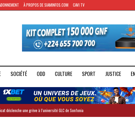
ABONNEMENT
À PROPOS DE SIAMINFOS.COM
CAVI TV
E
SOCIÉTÉ
ODD
CULTURE
SPORT
JUSTICE
E
dicat déclenche une grève à l’université GLC de Sonfonia