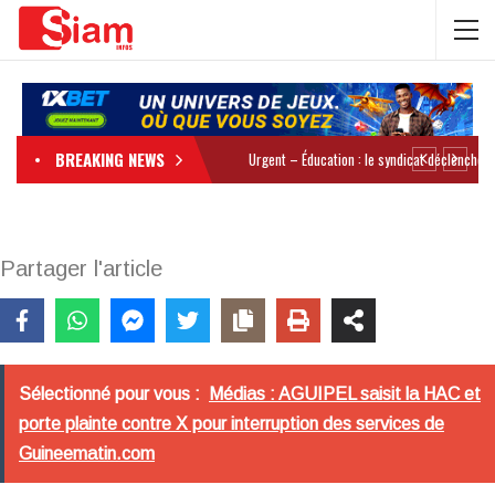
BREAKING NEWS
Partager l'article
Sélectionné pour vous :
Médias : AGUIPEL saisit la HAC et
porte plainte contre X pour interruption des services de
Guineematin.com