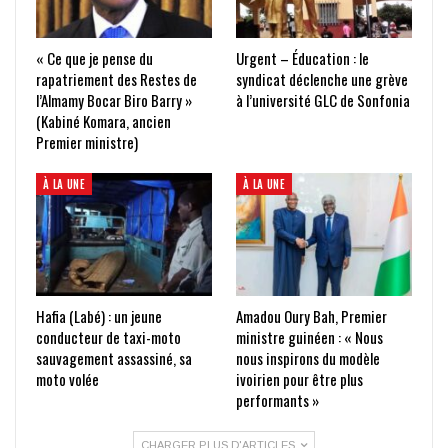
« Ce que je pense du
Urgent – Éducation : le
rapatriement des Restes de
syndicat déclenche une grève
l’Almamy Bocar Biro Barry »
à l’université GLC de Sonfonia
(Kabiné Komara, ancien
Premier ministre)
À LA UNE
À LA UNE
Hafia (Labé) : un jeune
Amadou Oury Bah, Premier
conducteur de taxi-moto
ministre guinéen : « Nous
sauvagement assassiné, sa
nous inspirons du modèle
moto volée
ivoirien pour être plus
performants »
CHARGER PLUS D'ARTICLES