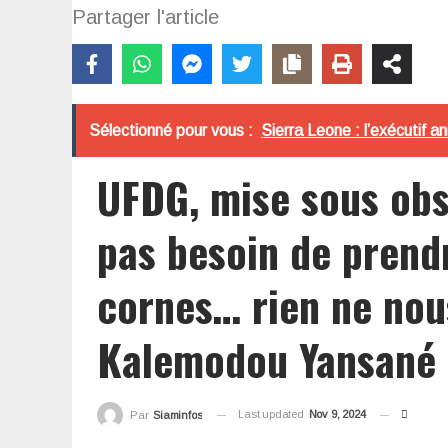
Partager l'article
Sélectionné pour vous :
Sierra Leone : l’exécutif 
UFDG, mise sous obse
pas besoin de prendr
cornes… rien ne nous
Kalemodou Yansané
Last updated
Nov 9, 2024
Par
Siaminfos