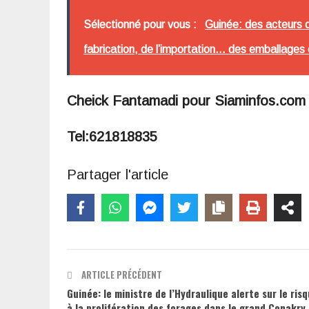
Sélectionné pour vous :
Guinée: des acteurs de
fabrication, de l’importation... des emballages
Cheick Fantamadi pour Siaminfos.co
Tel:621818835
Partager l'article
ARTICLE PRÉCÉDENT
Guinée: le ministre de l’Hydraulique alerte sur le risq
à la prolifération des forages dans le grand Conakry