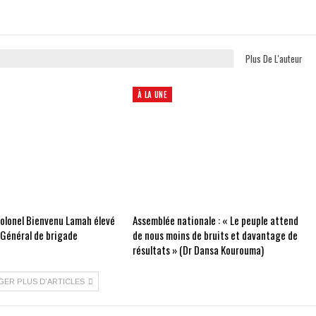
Plus De L'auteur
À LA UNE
Colonel Bienvenu Lamah élevé
Assemblée nationale : « Le peuple attend
 Général de brigade
de nous moins de bruits et davantage de
résultats » (Dr Dansa Kourouma)
GER PLUS D'ARTICLES