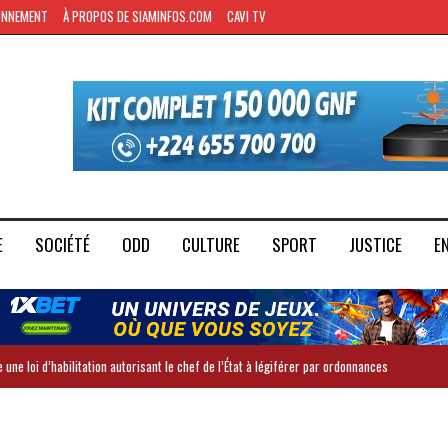
ONNEMENT
À PROPOS DE SIAMINFOS.COM
CAVI TV
E
SOCIÉTÉ
ODD
CULTURE
SPORT
JUSTICE
E
 une loi d’habilitation autorisant le chef de l’État à légiférer par ordonnances