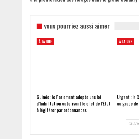
vous pourriez aussi aimer
À LA UNE
À LA UNE
Guinée : le Parlement adopte une loi
Urgent : le 
d’habilitation autorisant le chef de l’État
au grade de
à légiférer par ordonnances
CHAR