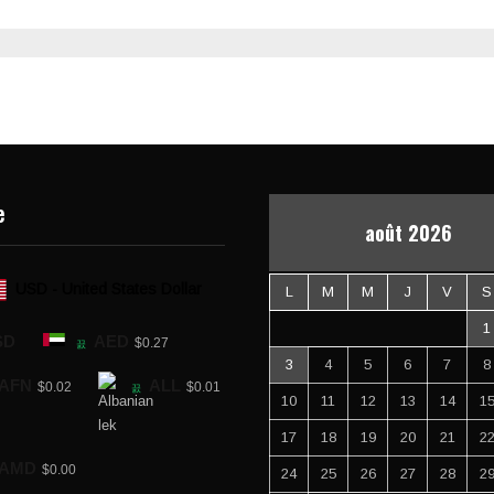
e
août 2026
USD - United States Dollar
L
M
M
J
V
S
1
SD
AED
$0.27
3
4
5
6
7
8
AFN
ALL
$0.02
$0.01
10
11
12
13
14
1
17
18
19
20
21
2
AMD
$0.00
24
25
26
27
28
2