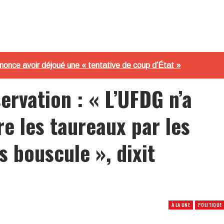
annonce avoir déjoué une « tentative de coup d’État »
rvation : « L’UFDG n’a
e les taureaux par les
 bouscule », dixit
À LA UNE
POLITIQUE