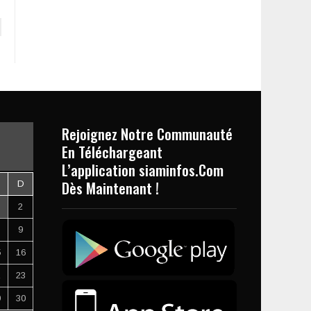
Rejoignez Notre Communauté
En Téléchargeant
L’application siaminfos.Com
Dès Maintenant !
D
2
9
5
16
2
23
9
30