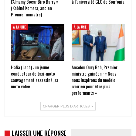
l’Almamy Bocar Biro Barry »
à l’université GLC de Sonfonia
(Kabiné Komara, ancien
Premier ministre)
À LA UNE
À LA UNE
Hafia (Labé) : un jeune
Amadou Oury Bah, Premier
conducteur de taxi-moto
ministre guinéen : « Nous
sauvagement assassiné, sa
nous inspirons du modèle
moto volée
ivoirien pour être plus
performants »
CHARGER PLUS D'ARTICLES
LAISSER UNE RÉPONSE