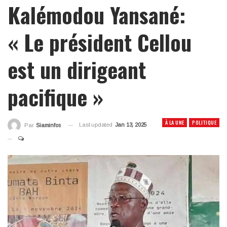
Kalémodou Yansané:
« Le président Cellou
est un dirigeant
pacifique »
À LA UNE
POLITIQUE
Last updated
Jan 13, 2025
Par
Siaminfos