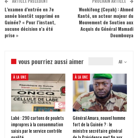
ARTICLE PRÉCÉDENT
PROCHAIN ARTICLE
L’examen d’entrée en 7e
Wonkifong (Coyah) : Ahmed
année bientôt supprimé en
Kanté, un acteur majeur du
Guinée? « Pour l’instant,
Mouvement de Soutien aux
aucune décision n’a été
Acquis du Général Mamadi
prise »
Doumbouya
vous pourriez aussi aimer
All
À LA UNE
À LA UNE
Labé : 290 cartons de poulets
Général Amara, nouvel homme
impropres à la consommation
fort de la Guinée ? : le
saisis par le service contrôle
ministre secrétaire général
qualité
de la Présidence met fin aux