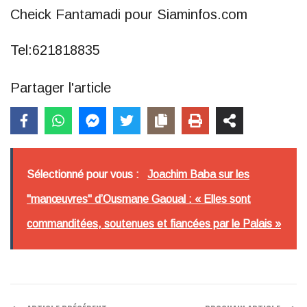
Cheick Fantamadi pour Siaminfos.com
Tel:621818835
Partager l'article
Sélectionné pour vous :
Joachim Baba sur les
"manœuvres'' d’Ousmane Gaoual : « Elles sont
commanditées, soutenues et fiancées par le Palais »